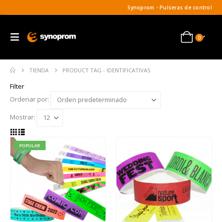
Synoprom - Pulseras de control
0
TIENDA
PRODUCT TAG -
IDENTIFICATIVAS
Filter
Ordenar por:
Mostrar:
POPULAR